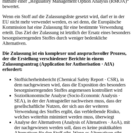
mithilfe einer „Regulatory Management Option Analysis (RMOA)“
bewertet.
Wenn ein Stoff auf die Zulassungsliste gesetzt wird, darf er in der
EU nicht mehr verwendet werden, es sei denn, die Europäische
Kommission hat eine Zulassung für eine bestimmte Verwendung
erteilt. Das Ziel der Zulassung ist letztlich der Ersatz eines besonders
besorgniserregenden Stoffes durch weniger bedenkliche
Alternativen.
Die Zulassung ist ein komplexer und anspruchsvoller Prozess,
der die Erstellung verschiedener Berichte in einem
Zulassungsantrag (Application for Authorisation · AfA)
erfordert:
Stoffsicherheitsbericht (Chemical Safety Report · CSR), in
dem nachgewiesen wird, dass die Exposition des besonders
besorgniserregenden Stoffes angemessen kontrolliert wird
Sozioökonomische Analyse (Socio-Economic Analysis ·
SEA), in der der Antragsteller nachweisen muss, dass der
gesellschaftliche Nutzen, der sich aus der weiteren
Verwendung des Stoffes ergibt, das verbleibende Risiko,
welches weiterhin minimiert werden muss, überwiegt
Analyse der Alternativen (Analysis of Altenatives · AoA), mit
der nachgewiesen werden soll, dass es keine praktikablen
Alternativen für den Stoff gibt. Wenn es Alternativen gibt,