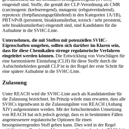
eingestuft sind. Stoffe, die gemäß der CLP-Verordnung als CMR
(carcinogenic (krebserregend), mutagenic (erbgutverändernd),
reprotoxic (fortpflanzungsgefährdend) in den Kategorien 1A/1B),
PBT/vPvB (persistent, bioakkumulierbar, toxisch / sehr persistent,
sehr bioakkumulierbar) eingestuft sind, sind Kandidaten für die
Aufnahme in die SVHC-Liste.
Unternehmen, die mit Stoffen mit potenziellen SVHC-
Eigenschaften umgehen, sollten sich darüber im Klaren sein,
dass für diese Chemikalien strenge regulatorische Verfahren
eingeleitet werden können.
Die Entwicklung von Vorschlägen für
eine harmonisierte Einstufung (CLH) für diese Stoffe durch die
Aufsichtsbehörden gemäß CLP ist in der Regel der erste Schritt für
eine spätere Aufnahme in die SVHC-Liste.
Zulassung
Unter REACH wird die SVHC-Liste auch als Kandidatenliste für
die Zulassung bezeichnet. Im Prinzip würde man erwarten, dass alle
SVHCs irgendwann in die Zulassungsliste von REACH (Anhang
XIV) aufgenommen werden. Mit der fortschreitenden Umsetzung
von REACH hat sich jedoch gezeigt, dass es in bestimmten Fällen
angemessenere regulatorische Optionen für einen
besorgniserregenden Stoff geben kann. Dies wird in der Regel