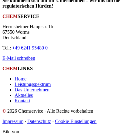
Sie kümmern sich um Ihr Unternehmen – wir uns um die
regulatorischen Hürden!
CHEM
SERVICE
Herrnsheimer Hauptstr. 1b
67550 Worms
Deutschland
Tel.:
+49 6241 95480 0
E-Mail schreiben
CHEM
LINKS
Home
Leistungsspektrum
Das Unternehmen
Aktuelles
Kontakt
©
2026 Chemservice · Alle Rechte vorbehalten
Impressum
·
Datenschutz
·
Cookie-Einstellungen
Bild
von