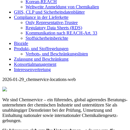
Korean-REACH
Weltweite Anmeldung von Chemikalien
GHS, CLP und Sicherheitsdatenblätter
Compliance in der Lieferkette
Only Representative-Trustee
Regulatory Data Sheets (RDS)
Kommunikation nach REACH-Art. 33
Stoffsicherheitsberichte
Biozide
Produkt- und Stoffregelungen
Verbots- und Beschränkungslisten
Zulassung und Beschränkung
Konsortialmanagement
Interessenvertretung
2026-01-29_chemservice-locations-web
Wir sind Chemservice – ein führendes, global agierendes Beratungs­
unternehmen der chemischen Industrie und unterstützen Sie als
unabhängiger Dienst­leister bei der Prüfung, Umsetzung und
Einhaltung nationaler sowie inter­nationaler Chemikalien­gesetz­
gebungen.